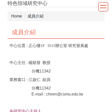
特色領域研究中心
Jump
to
the
Home
成員介紹
main
content
成員介紹
block
中心位置 : 正心樓1F 0111辦公室 研究發展處
中心主任 : 楊順發 教授
分機
11342
業務窗口 : 江啟仁 組員
分機
11342
E-mail : chiren@csmu.edu.tw
各研究中心主持人