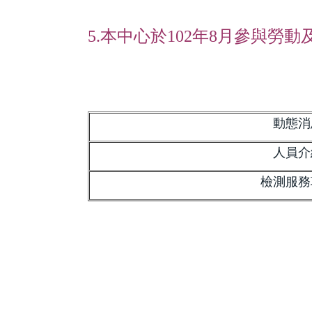
5.本中心於102年8月參與
勞動
動態消
人員介
檢測服務