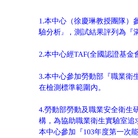
1.本中心（徐慶琳教授團隊
驗分析
，
測試結果評列為『
』
2.本中心經TAF(全國認證基金
3.本中心參加勞動部『職業衛
在檢測標準範圍內。
4
.
勞動部勞動及職業安全衛生
構，為協助職業衛生實驗室追求卓越
本中心參加『103年度第一次