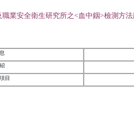
及職業安全衛生研究所之
<血中銦>檢測方法
息
紹
項目