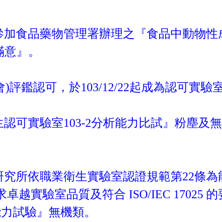
）參加食品藥物管理署辦理之『食品中動物性
滿意』。
會)評鑑認可，於103/12/22起成為認可實驗
生認可實驗室103-2分析能力比試』粉塵
研究所依職業衛生實驗室認證規範第22條為
實驗室品質及符合 ISO/IEC 17025
能力試驗』無機類。