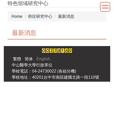
特色領域研究中心
Jump
to
the
Home
癌症研究中心
最新消息
main
content
最新消息
block
繁體
简体
English
中山醫學大學行政單位
學校電話：04-24730022 (各組分機)
學校地址：40201台中市南區建國北路一段110號